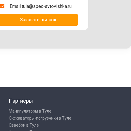
Email:
tula@spec-avtovishka.ru
Заказать звонок
Партнеры
Манипуляторы в Туле
Экскаваторы-погрузчики в Туле
Сваебои в Туле