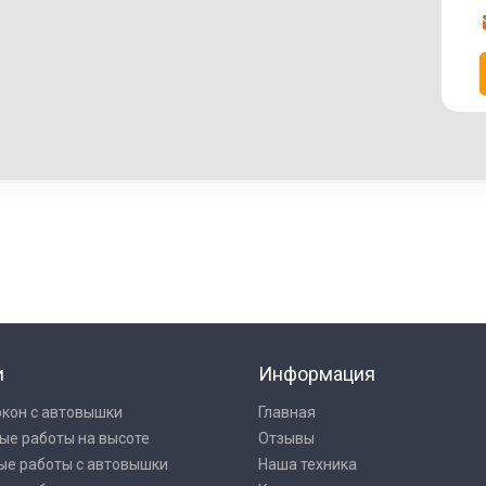
и
Информация
окон с автовышки
Главная
ые работы на высоте
Отзывы
ые работы с автовышки
Наша техника