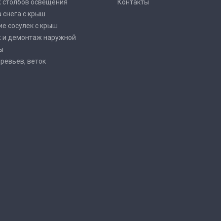
 столбов освещения
Контакты
 снега с крыш
е сосулек с крыш
 и демонтаж наружной
ы
ревьев, веток