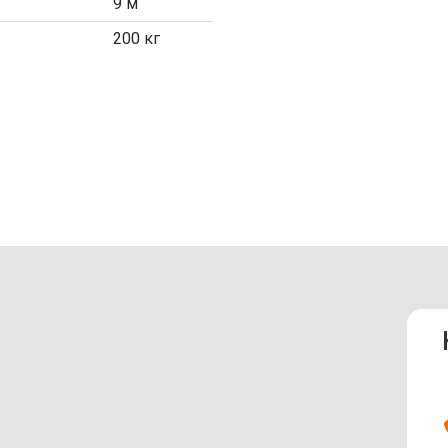
9 м
200 кг