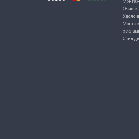
Монтаж
Очистка
Удалени
Монтаж
реклам
Спил де